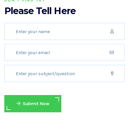
DON’T FIND YET
Please Tell Here
Submit Now